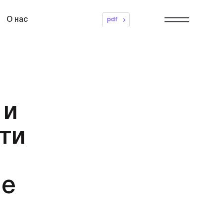
О нас
pdf
 и
ти
ие