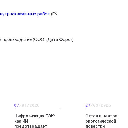
внутрискважинных работ
(ГК
а производстве (ООО «Дата Форс»).
07
/04/2026
27
/03/2026
Цифровизация ТЭК:
Эттон в центре
как ИИ
экологической
предотвращает
повестки