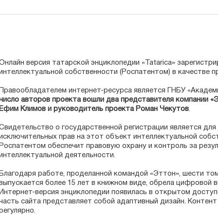
Онлайн версия татарской энциклопедии «Tatarica» зарегистр
интеллектуальной собственности (Роспатентом) в качестве 
Правообладателем интернет-ресурса является ГНБУ «Академи
число авторов проекта вошли два представителя компании «Э
Ефим Климов и руководитель проекта Роман Чекутов
.
Свидетельство о государственной регистрации является дл
исключительных прав на этот объект интеллектуальной собст
Роспатентом обеспечит правовую охрану и контроль за резу
интеллектуальной деятельности.
Благодаря работе, проделанной командой «Эттон», шести то
выпускается более 15 лет в книжном виде, обрела цифровой в
Интернет-версия энциклопедии появилась в открытом доступе 
часть сайта представляет собой адаптивный дизайн. Контен
регулярно.