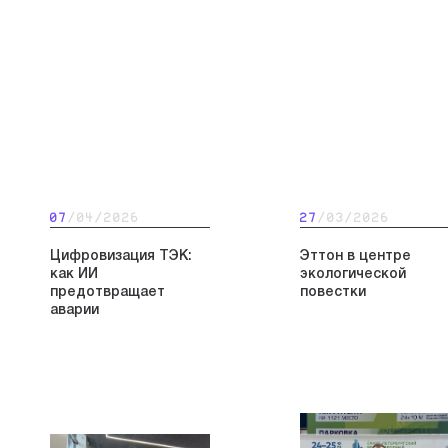
07
/04/2026
27
/03/2026
Цифровизация ТЭК:
Эттон в центре
как ИИ
экологической
предотвращает
повестки
аварии