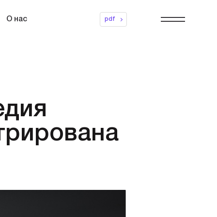
О нас
pdf
едия
стрирована