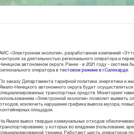
АИС «Электронная экология», разработанная компанией «Этто
контроля за деятельностью регионального оператора и пере
Ненецком автономном округе. Ранее - в 2021 году - система б
регионального оператора в
тестовом режиме в г.Салехарде
.
По заказу Департамента тарифной политики, энергетики и ж
Ямало-Ненецкого автономного округа будет осуществляться
специализированных транспортных средств. Мониторинг нави
использованием «Электронной экологии» позволит выявить с
отходов, исключить нарушение графика вывоза мусора, повы
контейнерных площадок.
На Ямале вывоз твердых коммунальных отходов обеспечиваю
транспортированию, у которых во владении (пользовании, аре
специализированной техники. Работают шесть операторов по