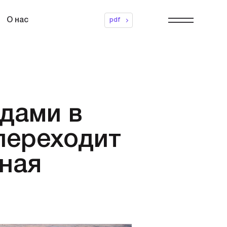
О нас
pdf
дами в
переходит
ная