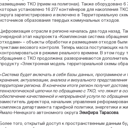
размещению ТКО (прием на полигонах). Также оборудовано 6 
которых установлено 16 277 контейнеров для накопления ТКО
округа зарегистрировано и включено в Территориальную схе
источников образования твердых коммунальных отходов.
Цифровизация отрасли в регионе началась два года назад. Так
очередной этап нацпроекта «Комплексная система обращени
отходами» – объекты обработки и размещения отходов был
пунктами весового контроля. Теперь масса поступающих на 
контролироваться в режиме реального времени. В этом году
обращения с ТКО продолжена: разворачиваются дополнитель
продукту «Электронная модель территориальной схемы обра
«
Система будет включать в себя базы данных, программное и 
хранения, актуализации, анализа и визуального представлени
территории региона. В конечном итоге регион получит достов
технологической цепочки по обращению с ТКО, что ляжет в ос
обеспечение качественной и непрерывной услуги по обращени
заместитель директора, начальник управления реформирова
комплекса департамента тарифной политики, энергетики и ж
Ямало-Ненецкого автономного округа
Земфира Тарасова
.
Более того, открытый доступ к пространственным данным б