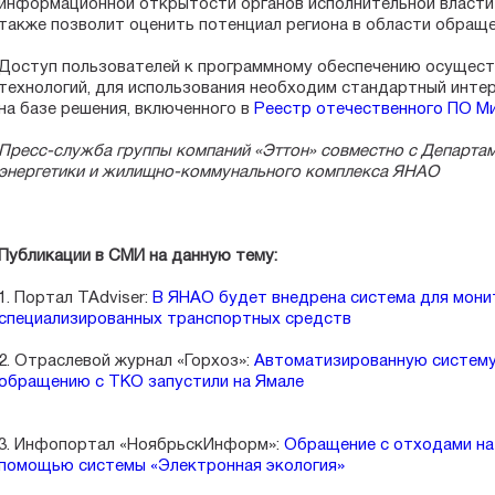
информационной открытости органов исполнительной власти 
также позволит оценить потенциал региона в области обраще
Доступ пользователей к программному обеспечению осущес
технологий, для использования необходим стандартный инте
на базе решения, включенного в
Реестр отечественного ПО М
Пресс-служба группы компаний «Эттон» совместно с Департам
энергетики и жилищно-коммунального комплекса ЯНАО
Публикации в СМИ на данную тему:
1. Портал TAdviser:
В ЯНАО будет внедрена система для мони
специализированных транспортных средств
2. Отраслевой журнал «Горхоз»:
Автоматизированную систему
обращению с ТКО запустили на Ямале
3. Инфопортал «НоябрьскИнформ»:
Обращение с отходами на
помощью системы «Электронная экология»