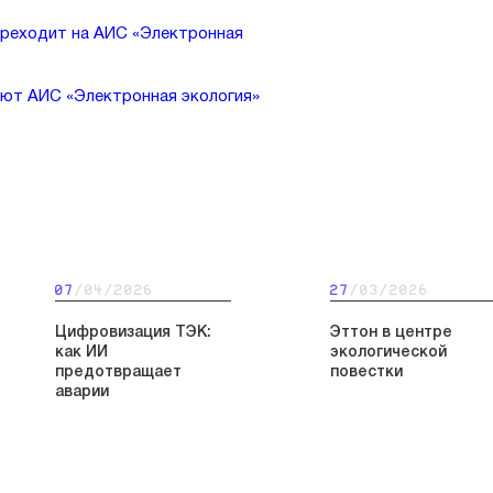
реходит на АИС «Электронная
ают АИС «Электронная экология»
07
/04/2026
27
/03/2026
Цифровизация ТЭК:
Эттон в центре
как ИИ
экологической
предотвращает
повестки
аварии