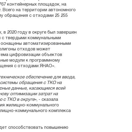
767 контейнерных площадок, на
. Всего на территории автономного
му обращения с отходами 25 255
, в 2020 году в округе был завершен
я с твердыми коммунальными
и оснащены автоматизированными
полигоны отходов может
 тема цифровизации объектов
ные модули к программному
щения с отходами ЯНАО».
техническое обеспечение для ввода,
я системы обращения с ТКО на
ерные данные, касающиеся всей
нову оптимизации затрат на
ю с ТКО в округе
», - сказала
ния жилищно-коммунального
илищно-коммунального комплекса
удет способствовать повышению