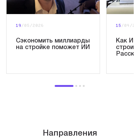
19
/05/2026
15
/04/20
Сэкономить миллиарды
Как ИИ 
на стройке поможет ИИ
строит
Расска
Направления