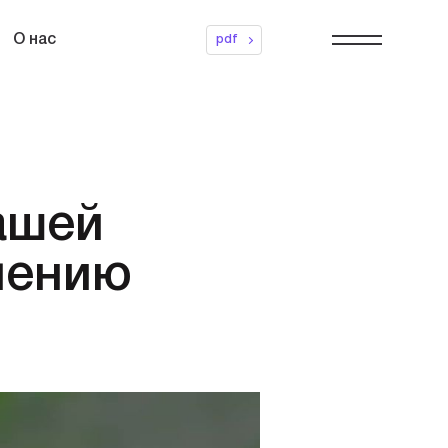
О нас
pdf
ашей
лению