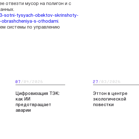
ее отвезти мусор на полигон и с
анных.
953-sotni-tysyach-obektov-skrinshoty-
m-obrashcheniya-s-othodami
.
ем системы по управлению
07
/04/2026
27
/03/2026
Цифровизация ТЭК:
Эттон в центре
как ИИ
экологической
предотвращает
повестки
аварии