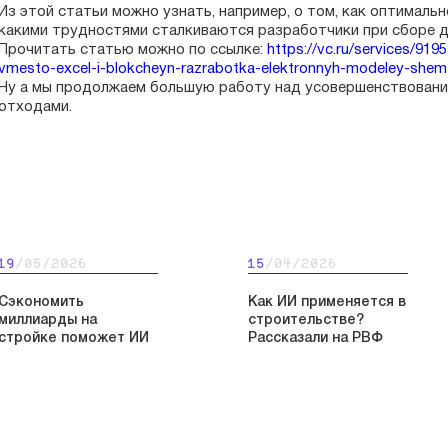
Из этой статьи можно узнать, например, о том, как оптимальн
какими трудностями сталкиваются разработчики при сборе д
Прочитать статью можно по ссылке:
https://vc.ru/services/91
vmesto-excel-i-blokcheyn-razrabotka-elektronnyh-modeley-she
Ну а мы продолжаем большую работу над усовершенствовани
отходами.
19
/05/2026
15
/04/2026
Сэкономить
Как ИИ применяется в
миллиарды на
строительстве?
стройке поможет ИИ
Рассказали на РВФ