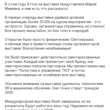
⠀
В этом году Эттон на выставке представляла Мария
Мамкина, и нам есть что рассказать!
⠀
В первую очередь выставка удивила уровнем
организации. Более 20.000 на одном мероприятии - это
не просто. Однако, организаторы справились на отлично!
Все прошло масштабно, но без толп и очередей.
⠀
Открытие было просто феерическим. Светомузыка,
отличный звук и приветственные слова организаторов
выставки. Впечатления незабываемые!
⠀
На Slush приезжают действительно заинтересованные
участники. Каждый или презентует свой бренд, или
заинтересован поиском партнеров. Мы презентовали наш
проект "Логистика и управление ТКО" и поток
заинтересованных не ослабевал всю выставку.
⠀
Огромное внимание на выставке уделялось технологиям
VR и машинному обучению. Они точно станут трендом
2020.
⠀
Международная выставка Slush завершена, но ее
результаты будут работать весь год. Надеемся на новую