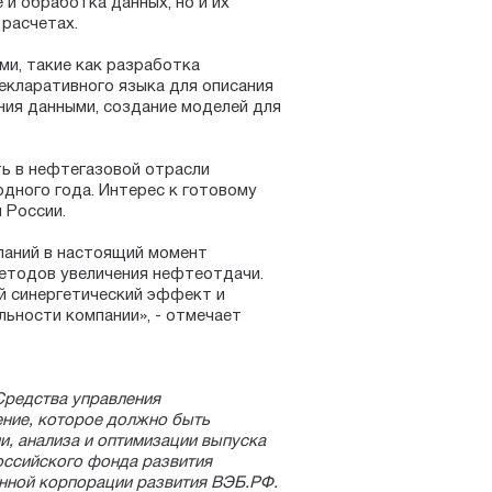
 и обработка данных, но и их
 расчетах.
и, такие как разработка
екларативного языка для описания
ния данными, создание моделей для
ь в нефтегазовой отрасли
дного года. Интерес к готовому
 России.
аний в настоящий момент
методов увеличения нефтеотдачи.
й синергетический эффект и
ьности компании», - отмечает
Средства управления
ние, которое должно быть
и, анализа и оптимизации выпуска
оссийского фонда развития
енной корпорации развития ВЭБ.РФ.