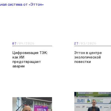
ьная система от «Эттон»
07
/04/2026
27
/03/2026
Цифровизация ТЭК:
Эттон в центре
как ИИ
экологической
предотвращает
повестки
аварии