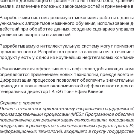
science в добывающей отрасли – это не только сбор, хранение
анализ, извлечение полезных закономерностей и применение в
Разработчики системы реализуют механизмы работы с данным
уникальных алгоритмов машинного обучения, использование д
действий при обработке данных, создание сценариев управле
увеличения скорости вычислений.
Разрабатываемую интеллектуальную систему могут применят
промышленности. Разработка проекта завершится в течение о
продукту есть у одной из крупнейших нефтегазовых компаний
«Экономическая эффективность нефтегазодобывающих комп
определяется применением новых технологий, прежде всего 
Цифровизация процессов позволяет обеспечить значительны
приводит к повышению экономической эффективности деятел
генеральный директор ГК «Эттон» Ефим Климов.
Справка о проекте:
Проект относится к приоритетному направлению поддержки «
производственными процессами (MES): Программное обеспече
предназначено для решения задач синхронизации, координаци
продукции» и реализуется с использованием средств гранта Р
информационных технологий, входящего в группу государств