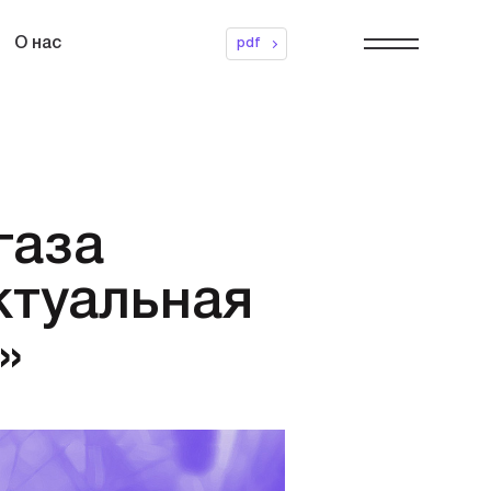
О нас
pdf
газа
ктуальная
»