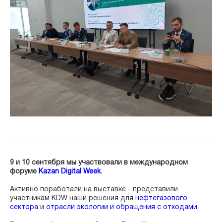
9 и 10 сентября мы участвовали в международном
форуме
Kazan Digital Week
.
Активно поработали на выставке - представили
участникам KDW наши решения для
нефтегазового
сектора
и
отрасли экологии и обращения с отходами
.