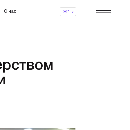
О нас
pdf
ерством
и