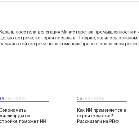
Казань посетила делегация Министерства промышленности и 
Целью встречи, которая прошла в IT-парке, являлось ознаком
рамках этой встречи наша компания презентовала свои решен
19
/05/2026
15
/04/2026
Сэкономить
Как ИИ применяется в
миллиарды на
строительстве?
стройке поможет ИИ
Рассказали на РВФ