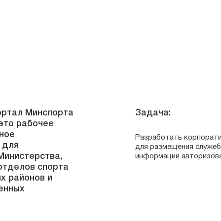
ортал Минспорта
Задача:
 это рабочее
ное
Разработать корпорат
 для
для размещения служеб
Министерства,
информации авторизова
отделов спорта
х районов и
енных