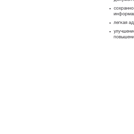
сохранно
информац
легкая а
улучшени
повышени