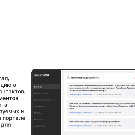
тал,
ацию о
онтактов,
ментов,
, а
зуемых и
а портале
 для