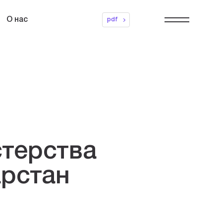
О нас
pdf
терства
арстан