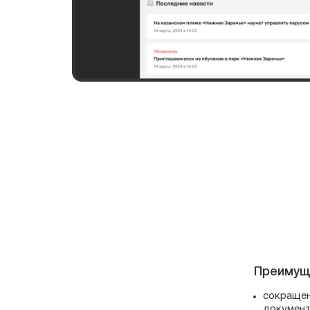
Преимуще
сокращен
докумен